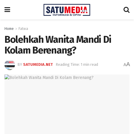
Home
Fatwa
Bolehkah Wanita Mandi Di
Kolam Berenang?
A
BY
SATUMEDIA.NET
Reading Time: 1 min read
A