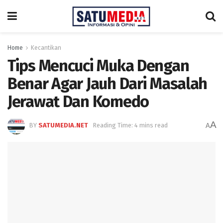
Home
Kecantikan
Tips Mencuci Muka Dengan
Benar Agar Jauh Dari Masalah
Jerawat Dan Komedo
A
BY
SATUMEDIA.NET
Reading Time: 4 mins read
A