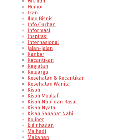
Hikmah
Humor
Ikan
Ilmu Bisnis
Info Qurban
Informasi
Inspirasi
Internasional
Jalan-Jalan
Kanker
Kecantikan
Kegiatan
Keluarga
Kesehatan & Kecantikan
Kesehatan Wanita
Kisah
Kisah Muallaf
Kisah Nabi dan Rasul
Kisah Nyata
Kisah Sahabat Nabi
Kuliner
kulit badan
Ma'hadi
Makanan