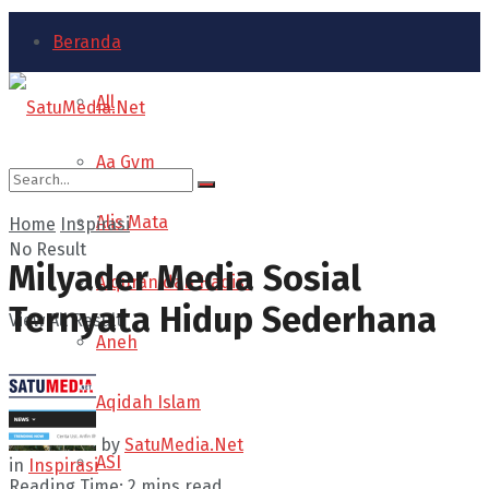
Beranda
All
Aa Gym
Alis Mata
Home
Inspirasi
No Result
Milyader Media Sosial
Alquran dan Hadist
Ternyata Hidup Sederhana
View All Result
Aneh
Aqidah Islam
by
SatuMedia.Net
ASI
in
Inspirasi
Reading Time: 2 mins read