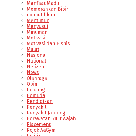
Manfaat Madu
Memerahkan Bibir
memutihkan
Mentimun
Menyusui
Minuman
Motivasi
Motivasi dan Bisnis
Mulut
Nasional
National
Netizen
News
Olahraga
Opini
Peluang
Pemuda
Pendidikan
Penyakit
Penyakit Jantung
Perawatan kulit wajah
Placement
Pojok AaGym
Politik