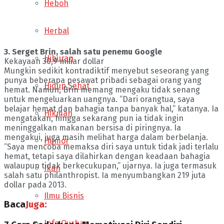
Heboh
Herbal
3. Serget Brin, salah satu penemu Google
Hiburan
Kekayaan 30,9 miliar dollar
Mungkin sedikit kontradiktif menyebut seseorang yang
punya beberapa pesawat pribadi sebagai orang yang
Hidup Sehat
hemat. Namun, Brin memang mengaku tidak senang
untuk mengeluarkan uangnya. “Dari orangtua, saya
belajar hemat dan bahagia tanpa banyak hal,” katanya. Ia
Hikmah
mengatakan, hingga sekarang pun ia tidak ingin
meninggalkan makanan bersisa di piringnya. Ia
mengakui, juga masih melihat harga dalam berbelanja.
Humor
“Saya mencoba memaksa diri saya untuk tidak jadi terlalu
hemat, tetapi saya dilahirkan dengan keadaan bahagia
walaupun tidak berkecukupan,” ujarnya. Ia juga termasuk
Ikan
salah satu philanthropist. Ia menyumbangkan 219 juta
dollar pada 2013.
Ilmu Bisnis
Baca
Juga:
Info Qurban