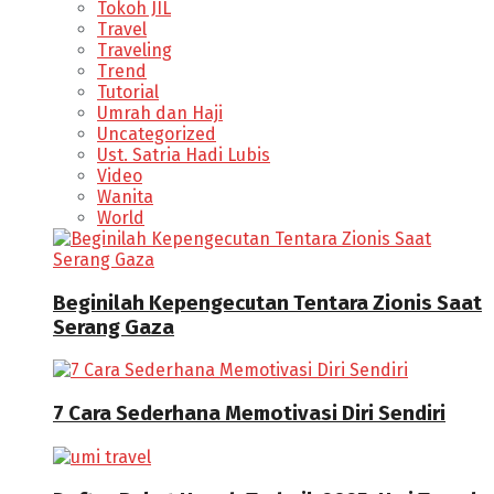
Tokoh JIL
Travel
Traveling
Trend
Tutorial
Umrah dan Haji
Uncategorized
Ust. Satria Hadi Lubis
Video
Wanita
World
Beginilah Kepengecutan Tentara Zionis Saat
Serang Gaza
7 Cara Sederhana Memotivasi Diri Sendiri