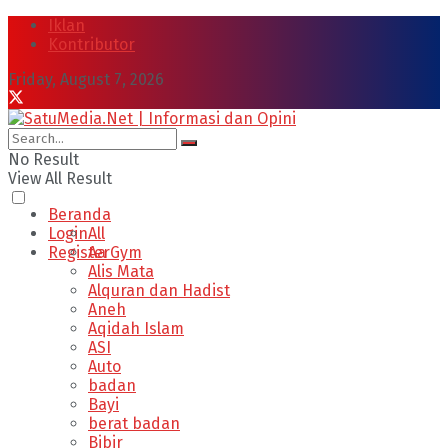
Iklan
Kontributor
Friday, August 7, 2026
No Result
View All Result
Beranda
Login
All
Register
Aa Gym
Alis Mata
Alquran dan Hadist
Aneh
Aqidah Islam
ASI
Auto
badan
Bayi
berat badan
Bibir