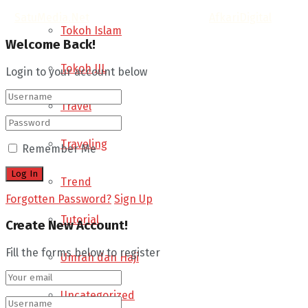
©
SatuMedia.Net
- Informasi & Opini by.
AfkariDigital
.
Tokoh Islam
Welcome Back!
Tokoh JIL
Login to your account below
Travel
Traveling
Remember Me
Trend
Forgotten Password?
Sign Up
Tutorial
Create New Account!
Fill the forms below to register
Umrah dan Haji
Uncategorized