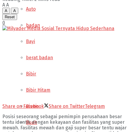
A
A
Auto
A
A
Reset
0
badan
Bayi
berat badan
Bibir
Bibir Hitam
Bisnis
Share on Facebook
Share on Twitter
Telegram
Posisi seseorang sebagai pemimpin perusahaan besar
tentu identik dengan kekayaan dan fasilitas yang super
Buah
mewah. Fasilitas mewah dan gaji super besar tentu wajar