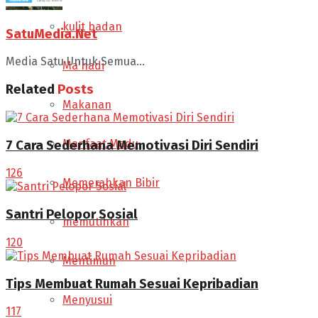
kulit badan
SatuMedia.Net
Media Satu Untuk Semua...
Ma'hadi
Related
Posts
Makanan
Manfaat Madu
7 Cara Sederhana Memotivasi Diri Sendiri
126
Memerahkan Bibir
Santri Pelopor Sosial
memutihkan
120
Mentimun
Tips Membuat Rumah Sesuai Kepribadian
Menyusui
117