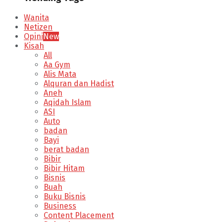
Wanita
Netizen
Opini
New
Kisah
All
Aa Gym
Alis Mata
Alquran dan Hadist
Aneh
Aqidah Islam
ASI
Auto
badan
Bayi
berat badan
Bibir
Bibir Hitam
Bisnis
Buah
Buku Bisnis
Business
Content Placement