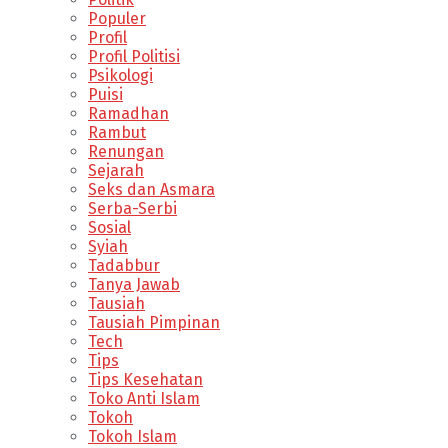
Populer
Profil
Profil Politisi
Psikologi
Puisi
Ramadhan
Rambut
Renungan
Sejarah
Seks dan Asmara
Serba-Serbi
Sosial
Syiah
Tadabbur
Tanya Jawab
Tausiah
Tausiah Pimpinan
Tech
Tips
Tips Kesehatan
Toko Anti Islam
Tokoh
Tokoh Islam