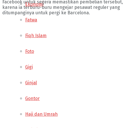
Facebook untuk segera memastikan pembelian tersebut,
Ekonomi
karena ia terburu-buru mengejar pesawat reguler yang
ditumpanginya untuk pergi ke Barcelona.
Fatwa
Fiqh Islam
Foto
Gigi
Ginjal
Gontor
Haji dan Umrah