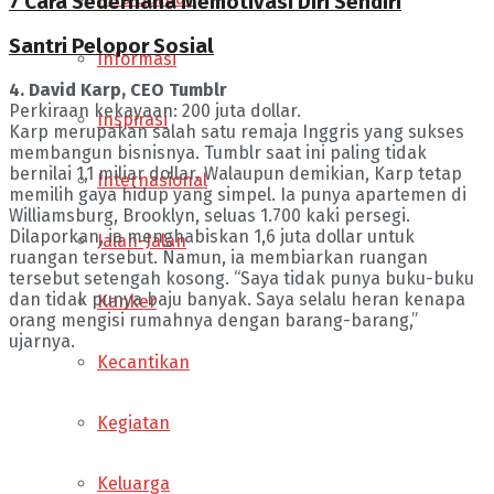
7 Cara Sederhana Memotivasi Diri Sendiri
Santri Pelopor Sosial
Informasi
4. David Karp, CEO Tumblr
Perkiraan kekayaan: 200 juta dollar.
Inspirasi
Karp merupakan salah satu remaja Inggris yang sukses
membangun bisnisnya. Tumblr saat ini paling tidak
bernilai 1,1 miliar dollar. Walaupun demikian, Karp tetap
Internasional
memilih gaya hidup yang simpel. Ia punya apartemen di
Williamsburg, Brooklyn, seluas 1.700 kaki persegi.
Dilaporkan, ia menghabiskan 1,6 juta dollar untuk
Jalan-Jalan
ruangan tersebut. Namun, ia membiarkan ruangan
tersebut setengah kosong. “Saya tidak punya buku-buku
dan tidak punya baju banyak. Saya selalu heran kenapa
Kanker
orang mengisi rumahnya dengan barang-barang,”
ujarnya.
Kecantikan
Kegiatan
Keluarga