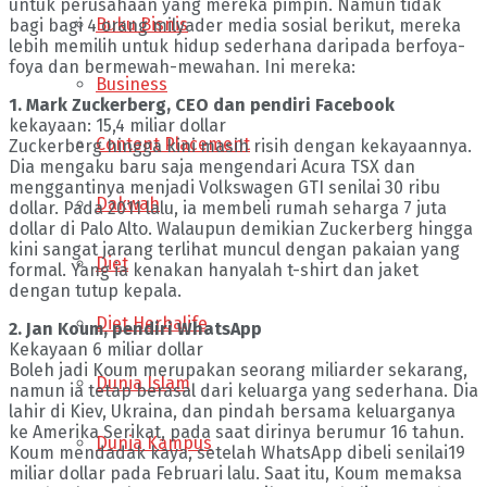
untuk perusahaan yang mereka pimpin. Namun tidak
Buku Bisnis
bagi bagi 4 orang milyader media sosial berikut, mereka
lebih memilih untuk hidup sederhana daripada berfoya-
foya dan bermewah-mewahan. Ini mereka:
Business
1. Mark Zuckerberg, CEO dan pendiri Facebook
kekayaan: 15,4 miliar dollar
Content Placement
Zuckerberg hingga kini masih risih dengan kekayaannya.
Dia mengaku baru saja mengendari Acura TSX dan
menggantinya menjadi Volkswagen GTI senilai 30 ribu
Dakwah
dollar. Pada 2011 lalu, ia membeli rumah seharga 7 juta
dollar di Palo Alto. Walaupun demikian Zuckerberg hingga
kini sangat jarang terlihat muncul dengan pakaian yang
Diet
formal. Yang ia kenakan hanyalah t-shirt dan jaket
dengan tutup kepala.
Diet Herbalife
2. Jan Koum, pendiri WhatsApp
Kekayaan 6 miliar dollar
Boleh jadi Koum merupakan seorang miliarder sekarang,
Dunia Islam
namun ia tetap berasal dari keluarga yang sederhana. Dia
lahir di Kiev, Ukraina, dan pindah bersama keluarganya
ke Amerika Serikat, pada saat dirinya berumur 16 tahun.
Dunia Kampus
Koum mendadak kaya, setelah WhatsApp dibeli senilai19
miliar dollar pada Februari lalu. Saat itu, Koum memaksa